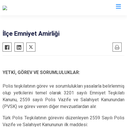
Balıkesir
İlçe Emniyet Amirliği
Ayvalık
Havran
Balya
İvrindi
Bandırma
Kepsut
Bigadiç
Manyas
YETKİ, GÖREV VE SORUMLULUKLAR:
Burhaniye
Marmara
Polis teşkilatının görev ve sorumlulukları yasalarla belirlenmiş
Dursunbey
Savaştepe
olup yetkilerini temel olarak 3201 sayılı Emniyet Teşkilatı
Edremit
Sındırgı
Kanunu, 2559 sayılı Polis Vazife ve Salahiyet Kanunundan
Erdek
Susurluk
(PVSK) ve görev veren diğer mevzuatlardan alır.
Gömeç
Karesi
Türk Polis Teşkilatının görevini düzenleyen 2559 Sayılı Polis
Gönen
Altıeylül
Vazife ve Salahiyet Kanununun ilk maddesi: