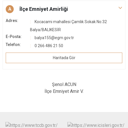
İlçe Emniyet Amirliği
A
Adres:
Kocacami mahallesi Çamlık Sokak No:32
Balya/BALIKESİR
E-Posta:
balya155@egm.gov.tr
Telefon:
0 266 486 21 50
Haritada Gör
Şenol ACUN
İlçe Emniyet Amir V.